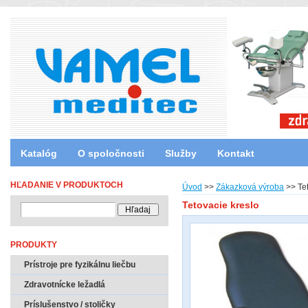
Katalóg
O spoločnosti
Služby
Kontakt
HĽADANIE V PRODUKTOCH
Úvod
>>
Zákazková výroba
>>
Te
Tetovacie kreslo
PRODUKTY
Prístroje pre fyzikálnu liečbu
Zdravotnícke ležadlá
Príslušenstvo / stoličky