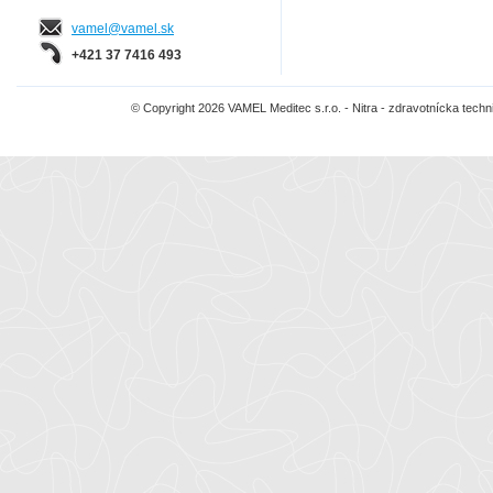
vamel@vamel.sk
+421 37 7416 493
© Copyright 2026 VAMEL Meditec s.r.o. - Nitra - zdravotnícka tec