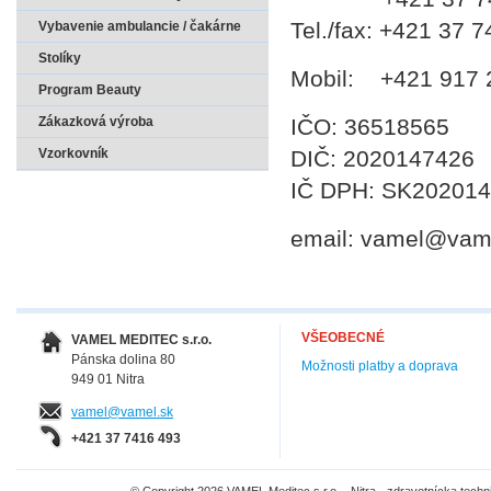
Tel./fax: +421 37 
Vybavenie ambulancie / čakárne
Stolíky
Mobil: +421 917 
Program Beauty
Zákazková výroba
IČO: 36518565
Vzorkovník
DIČ: 2020147426
IČ DPH: SK20201
email: vamel@vam
VŠEOBECNÉ
VAMEL MEDITEC s.r.o.
Pánska dolina 80
Možnosti platby a doprava
949 01 Nitra
vamel@vamel.sk
+421 37 7416 493