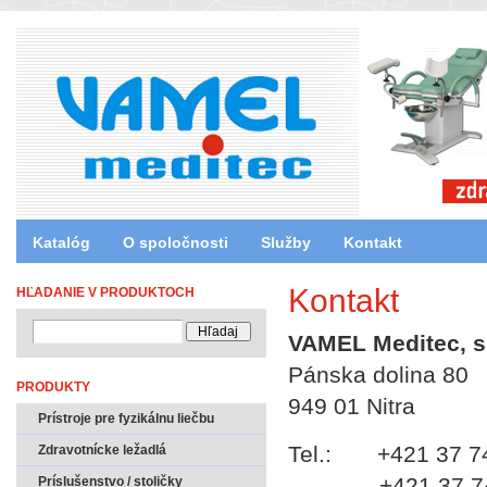
Katalóg
O spoločnosti
Služby
Kontakt
Kontakt
HĽADANIE V PRODUKTOCH
VAMEL Meditec, sp
Pánska dolina 80
PRODUKTY
949 01 Nitra
Prístroje pre fyzikálnu liečbu
Tel.: +421 37 7
Zdravotnícke ležadlá
+421 37 741
Príslušenstvo / stoličky