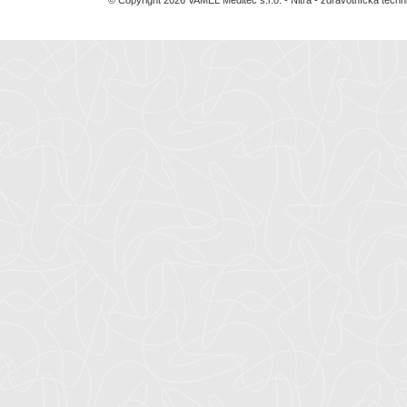
© Copyright 2026 VAMEL Meditec s.r.o. - Nitra - zdravotnícka tec