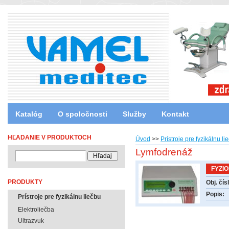
Katalóg
O spoločnosti
Služby
Kontakt
HĽADANIE V PRODUKTOCH
Úvod
>>
Prístroje pre fyzikálnu li
Lymfodrenáž
FYZIO
PRODUKTY
Obj. čís
Popis:
Prístroje pre fyzikálnu liečbu
Elektroliečba
Ultrazvuk