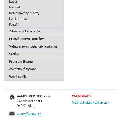
Laser
Magnet
Kombinovaný prístroj
Lymfodrenáž
Parafín
Zdravotnícke ležadlá
Príslušenstvo / stoličky
Vybavenie ambulancie / čakárne
Stolíky
Program Beauty
Zákazková výroba
Vzorkovník
VŠEOBECNÉ
VAMEL MEDITEC s.r.o.
Pánska dolina 80
Možnosti platby a doprava
949 01 Nitra
vamel@vamel.sk