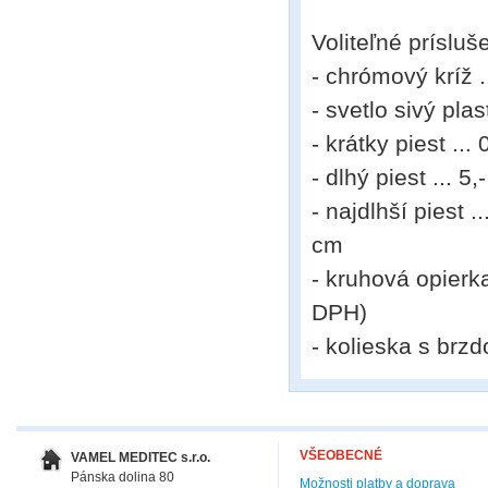
Voliteľné prísluš
- chrómový kríž 
- svetlo sivý pla
- krátky piest ...
- dlhý piest ... 
- najdlhší piest 
cm
- kruhová opierk
DPH)
- kolieska s brzd
VŠEOBECNÉ
VAMEL MEDITEC s.r.o.
Pánska dolina 80
Možnosti platby a doprava