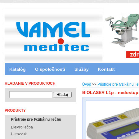
Katalóg
O spoločnosti
Služby
Kontakt
HĽADANIE V PRODUKTOCH
Úvod
>>
Prístroje pre fyzikálnu li
BIOLASER L1p - nedostup
PRODUKTY
Prístroje pre fyzikálnu liečbu
Elektroliečba
Ultrazvuk