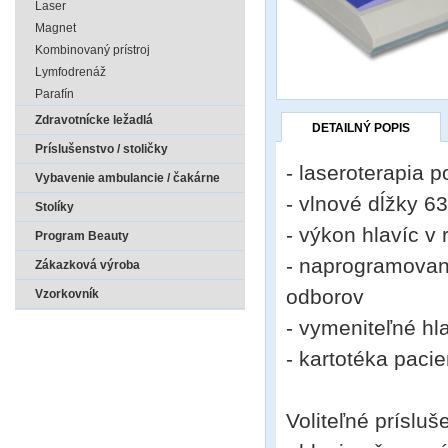
Laser
Magnet
Kombinovaný prístroj
Lymfodrenáž
Parafín
Zdravotnícke ležadlá
DETAILNÝ POPIS
Príslušenstvo / stoličky
- laseroterapia 
Vybavenie ambulancie / čakárne
- vlnové dĺžky 6
Stolíky
- výkon hlavíc v
Program Beauty
- naprogramovan
Zákazková výroba
odborov
Vzorkovník
- vymeniteľné hl
- kartotéka pacie
Voliteľné prísluš