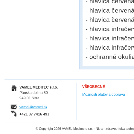
- hlavica červe
- hlavica červe
- hlavica červe
- hlavica infra
- hlavica infra
- hlavica infra
- ochranné okuli
VŠEOBECNÉ
VAMEL MEDITEC s.r.o.
Pánska dolina 80
Možnosti platby a doprava
949 01 Nitra
vamel@vamel.sk
+421 37 7416 493
© Copyright 2026 VAMEL Meditec s.r.o. - Nitra - zdravotnícka tec