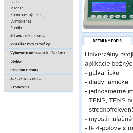
Laser
Magnet
Kombinovaný prístroj
Lymfodrenáž
Parafín
Zdravotnícke ležadlá
DETAILNÝ POPIS
Príslušenstvo / stoličky
Univerzálny dvoj
Vybavenie ambulancie / čakárne
Stolíky
aplikácie bežnýc
Program Beauty
- galvanické
Zákazková výroba
- diadynamické
Vzorkovník
- jednosmerné i
- TENS, TENS bu
- strednofrekven
- myostimulačné
- IF 4-pólové s 