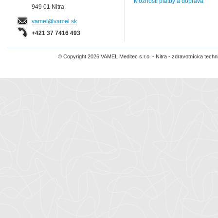
Možnosti platby a doprava
949 01 Nitra
vamel@vamel.sk
+421 37 7416 493
© Copyright 2026 VAMEL Meditec s.r.o. - Nitra - zdravotnícka tec