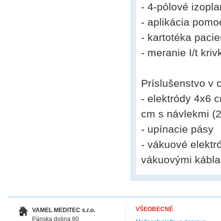
- 4-pólové izopl
- aplikácia pomo
- kartotéka pacie
- meranie I/t kriv
Príslušenstvo v 
- elektródy 4x6 
cm s návlekmi (2
- upínacie pásy
- vákuové elektr
vákuovými kábla
VŠEOBECNÉ
VAMEL MEDITEC s.r.o.
Pánska dolina 80