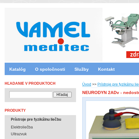
Katalóg
O spoločnosti
Služby
Kontakt
HĽADANIE V PRODUKTOCH
Úvod
>>
Prístroje pre fyzikálnu li
NEURODYN 2ADv - nedost
PRODUKTY
Prístroje pre fyzikálnu liečbu
Elektroliečba
Ultrazvuk