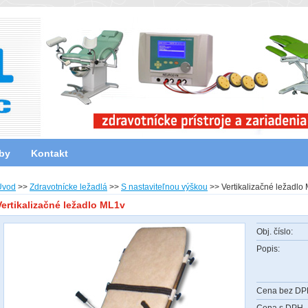
by
Kontakt
Úvod
>>
Zdravotnícke ležadlá
>>
S nastaviteľnou výškou
>>
Vertikalizačné ležadlo
Vertikalizačné ležadlo ML1v
Obj. číslo:
Popis:
Cena bez D