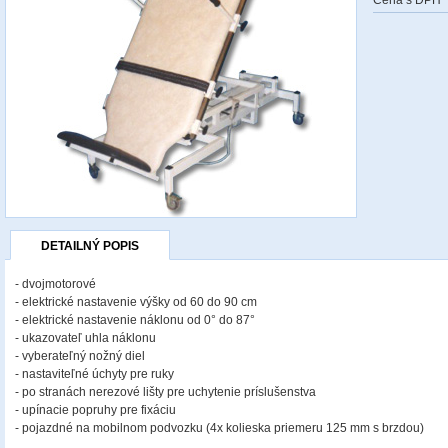
Cena s DPH
DETAILNÝ POPIS
- dvojmotorové
- elektrické nastavenie výšky od 60 do 90 cm
- elektrické nastavenie náklonu od 0° do 87°
- ukazovateľ uhla náklonu
- vyberateľný nožný diel
- nastaviteľné úchyty pre ruky
- po stranách nerezové lišty pre uchytenie príslušenstva
- upínacie popruhy pre fixáciu
- pojazdné na mobilnom podvozku (4x kolieska priemeru 125 mm s brzdou)