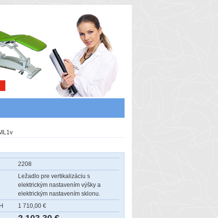
 ML1v
2208
Ležadlo pre vertikalizáciu s
elektrickým nastavením výšky a
elektrickým nastavením sklonu.
PH
1 710,00 €