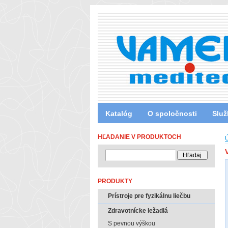
Katalóg
O spoločnosti
Služ
HĽADANIE V PRODUKTOCH
PRODUKTY
Prístroje pre fyzikálnu liečbu
Zdravotnícke ležadlá
S pevnou výškou