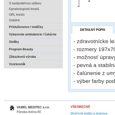
S nastaviteľnou výškou
Gynekologické kreslá
ORL kreslo
Ostatné
Príslušenstvo / stoličky
DETAILNÝ POPIS
Vybavenie ambulancie / čakárne
- zdravotnícke l
Stolíky
- rozmery 197x70
Program Beauty
- možnosť úpravy
Zákazková výroba
- pevná a stabil
Vzorkovník
- čalúnenie z um
- výber farby po
VŠEOBECNÉ
VAMEL MEDITEC s.r.o.
Pánska dolina 80
Možnosti platby a doprava