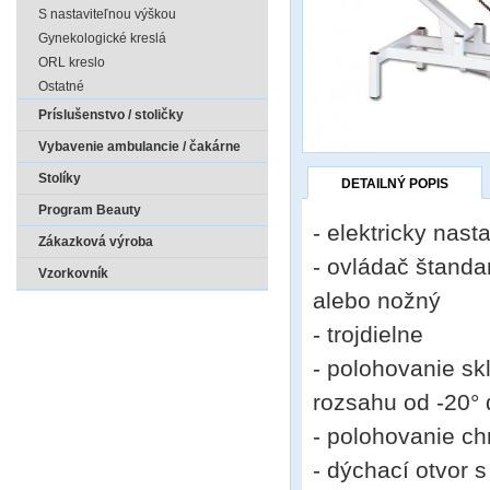
S nastaviteľnou výškou
Gynekologické kreslá
ORL kreslo
Ostatné
Príslušenstvo / stoličky
Vybavenie ambulancie / čakárne
Stolíky
DETAILNÝ POPIS
Program Beauty
- elektricky nas
Zákazková výroba
- ovládač štand
Vzorkovník
alebo nožný
- trojdielne
- polohovanie sk
rozsahu od -20° 
- polohovanie ch
- dýchací otvor s