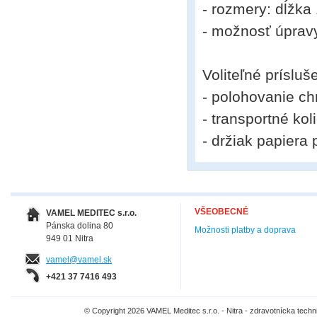
- rozmery: dĺžka
- možnosť úpravy
Voliteľné prísluš
- polohovanie c
- transportné kol
- držiak papiera
VŠEOBECNÉ
VAMEL MEDITEC s.r.o.
Pánska dolina 80
Možnosti platby a doprava
949 01 Nitra
vamel@vamel.sk
+421 37 7416 493
© Copyright 2026 VAMEL Meditec s.r.o. - Nitra - zdravotnícka tec